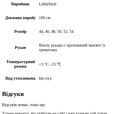
Виробник
LidiiaStyle
Довжина виробу
100 см
Розмір
44, 46, 48, 50, 52, 54
Внизу рукава є прихований манжет із
Рукав
трикотажу
Температурний
+5 °C..-15 ‎℃
режим
Вид утеплювача
Біо пух
Відгуки
Відгуків немає, поки що.
Тільки покупці, які увійшли на сайт і вже купили цей товар,