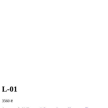
L-01
3560
₴